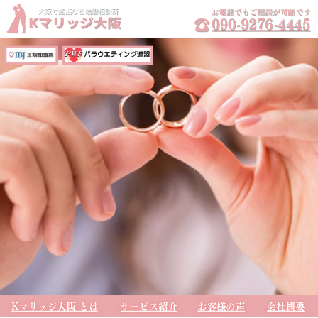
お電話でもご相談が可能です
☎
090-9276-4445
Kマリッジ大阪
とは
サービス紹介
お客様の声
会社概要